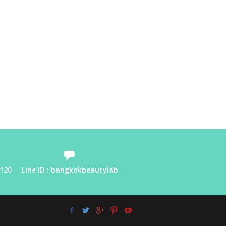
0120
Line ID : bangkokbeautylab