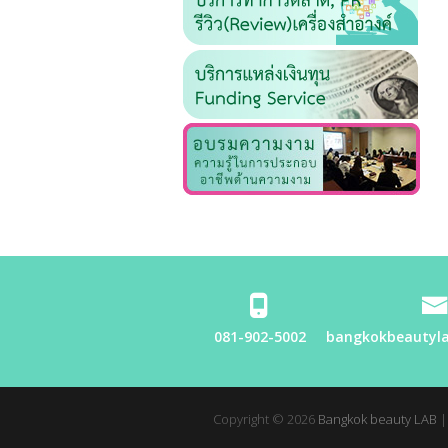
081-902-5002
bangkokbeautyl
Copyright © 2026
Bangkok beauty LAB
|